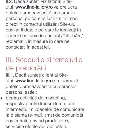
II.2. Dacă sunteți vizitator al Site-
ului,
www.fine-tailory.ro
va prelucra
datele dumneavoastră cu caracter
personal pe care le furnizați în mod
direct în contextul utilizării Site-ului,
cum ar fi datele pe care le furnizați în
cadrul secțiunii de contact / întrebări /
reclamații, în măsura în care ne
contactați în acest fel.
III. Scopurile și temeiurile
de prelucrării
III.1. Dacă sunteți client al Site-
ului,
www.fine-tailory.ro
prelucrează
datele dumneavoastră cu caracter
personal astfel:​
pentru activităţi de marketing,
respectiv pentru transmiterea, prin
intermediul mijloacelor de comunicare
la distanţă (e-mail, sms) de comunicări
comerciale privind produsele şi
serviciile oferite de [deținătorul