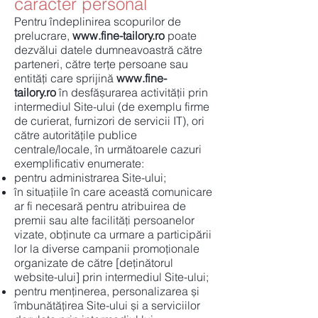
caracter personal
Pentru îndeplinirea scopurilor de
prelucrare,
www.fine-tailory.ro
poate
dezvălui datele dumneavoastră către
parteneri, către terțe persoane sau
entități care sprijină
www.fine-
tailory.ro
în desfășurarea activității prin
intermediul Site-ului (de exemplu firme
de curierat, furnizori de servicii IT), ori
către autoritățile publice
centrale/locale, în următoarele cazuri
exemplificativ enumerate:
pentru administrarea Site-ului;
în situațiile în care această comunicare
ar fi necesară pentru atribuirea de
premii sau alte facilități persoanelor
vizate, obținute ca urmare a participării
lor la diverse campanii promoționale
organizate de către [deținătorul
website-ului] prin intermediul Site-ului;
pentru menținerea, personalizarea și
îmbunătățirea Site-ului și a serviciilor