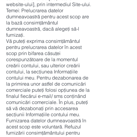
website-ului], prin intermediul Site-ului.
Temei: Prelucrarea datelor
dumneavoastră pentru acest scop are
la bază consimțământul
dumneavoastră, dacă alegeți să-l
furnizați.
Vă puteți exprima consimțământul
pentru prelucrarea datelor în acest
scop prin bifarea căsuței
corespunzătoare de la momentul
creării contului, sau ulterior creării
contului, la secțiunea Informațiile
contului meu. Pentru dezabonarea de
la primirea unor astfel de comunicări
comerciale puteți folosi opţiunea de la
finalul fiecărui e-mail/ sms conţinând
comunicări comerciale. În plus, puteți
să vă dezabonați prin accesarea
secțiunii Informațiile contului meu.
Furnizarea datelor dumneavoastră în
acest scop este voluntară. Refuzul
furnizării consimțământului pentru