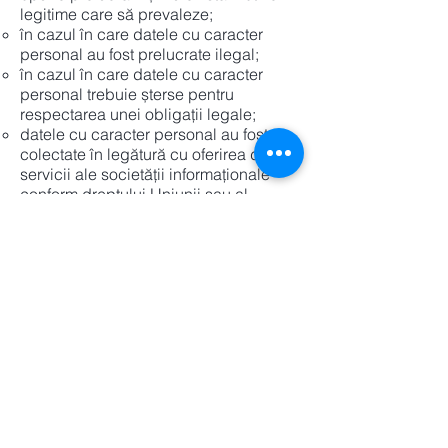
legitime care să prevaleze;
în cazul în care datele cu caracter
personal au fost prelucrate ilegal;
în cazul în care datele cu caracter
personal trebuie șterse pentru
respectarea unei obligații legale;
datele cu caracter personal au fost
colectate în legătură cu oferirea de
servicii ale societății informaționale
conform dreptului Uniunii sau al
dreptului intern sub incidenta căruia se
află operatorul.
Este posibil ca, în urma solicitării de
ștergere a datelor,
www.fine-
tailory.ro
să anonimizeze aceste date
(lipsindu-le astfel de caracterul
personal) și să continue în aceste
condiții prelucrarea pentru scopuri
statistice;
dreptul la restricționarea prelucrării în
măsura în care :
persoana contestă exactitatea datelor,