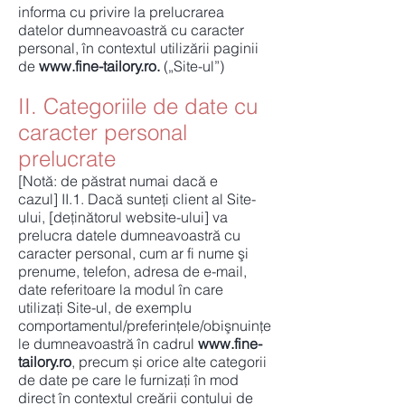
informa cu privire la prelucrarea
datelor dumneavoastră cu caracter
personal, în contextul utilizării paginii
de
www.fine-tailory.ro
.
(„Site-ul”)
II. Categoriile de date cu
caracter personal
prelucrate
[Notă: de păstrat numai dacă e
cazul] II.1. Dacă sunteți client al Site-
ului, [deținătorul website-ului] va
prelucra datele dumneavoastră cu
caracter personal, cum ar fi nume şi
prenume, telefon, adresa de e-mail,
date referitoare la modul în care
utilizați Site-ul, de exemplu
comportamentul/preferinţele/obişnuințe
le dumneavoastră în cadrul
www.fine-
tailory.ro
, precum și orice alte categorii
de date pe care le furnizați în mod
direct în contextul creării contului de