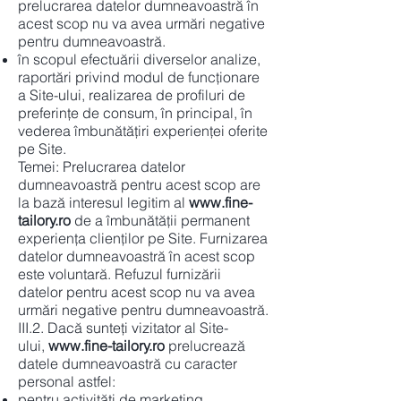
prelucrarea datelor dumneavoastră în
acest scop nu va avea urmări negative
pentru dumneavoastră.
în scopul efectuării diverselor analize,
raportări privind modul de funcționare
a Site-ului, realizarea de profiluri de
preferinţe de consum, în principal, în
vederea îmbunătăţiri experienței oferite
pe Site.
Temei: Prelucrarea datelor
dumneavoastră pentru acest scop are
la bază interesul legitim al
www.fine-
tailory.ro
de a îmbunătății permanent
experiența clienților pe Site. Furnizarea
datelor dumneavoastră în acest scop
este voluntară. Refuzul furnizării
datelor pentru acest scop nu va avea
urmări negative pentru dumneavoastră.
III.2. Dacă sunteți vizitator al Site-
ului,
www.fine-tailory.ro
prelucrează
datele dumneavoastră cu caracter
personal astfel:
pentru activităţi de marketing,