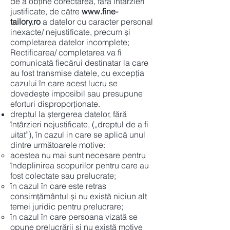
de a obține corectarea, fără întârzieri
justificate, de către
www.fine-
tailory.ro
a datelor cu caracter personal
inexacte/ nejustificate, precum și
completarea datelor incomplete;
Rectificarea/ completarea va fi
comunicată fiecărui destinatar la care
au fost transmise datele, cu excepția
cazului în care acest lucru se
dovedește imposibil sau presupune
eforturi disproporționate.
dreptul la ștergerea datelor, fără
întârzieri nejustificate, („dreptul de a fi
uitat”), în cazul in care se aplică unul
dintre următoarele motive:
acestea nu mai sunt necesare pentru
îndeplinirea scopurilor pentru care au
fost colectate sau prelucrate;
în cazul în care este retras
consimțământul și nu există niciun alt
temei juridic pentru prelucrare;
în cazul în care persoana vizată se
opune prelucrării și nu există motive